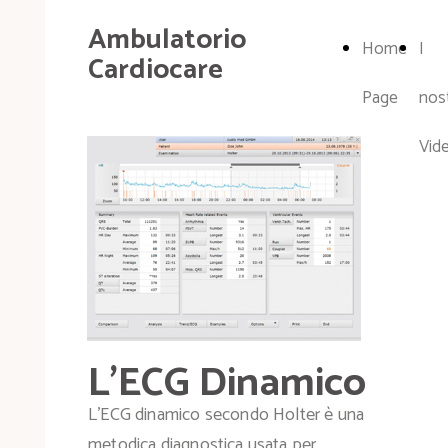
Ambulatorio
Home
I
Cardiocare
Page
nost
Vid
L'ECG Dinamico
L’ECG dinamico secondo Holter è una
metodica diagnostica usata per